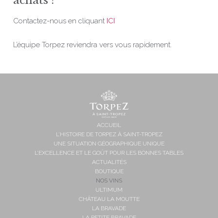
Contactez-nous en cliquant
ICI
L’équipe Torpez reviendra vers vous rapidement.
ACCUEIL
L’HISTOIRE DE TORPEZ À SAINT-TROPEZ
UNE SITUATION GÉOGRAPHIQUE UNIQUE
L’EXCELLENCE ET LE GOÛT POUR LES BONNES TABLES
ACTUALITÉS
BOUTIQUE
NOS VINS
ULTIMUM
CHÂTEAU LA MOUTTE
LA BRAVADE
LA PETITE BRAVADE