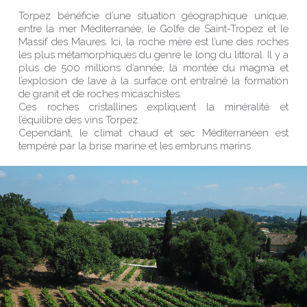
Torpez bénéficie d’une situation géographique unique,
entre la mer Méditerranée, le Golfe de Saint-Tropez et le
Massif des Maures. Ici, la roche mère est l’une des roches
les plus métamorphiques du genre le long du littoral. Il y a
plus de 500 millions d’année, la montée du magma et
l’explosion de lave à la surface ont entraîné la formation
de granit et de roches micaschistes.
Ces roches cristallines expliquent la minéralité et
l’équilibre des vins Torpez.
Cependant, le climat chaud et sec Méditerranéen est
tempéré par la brise marine et les embruns marins.