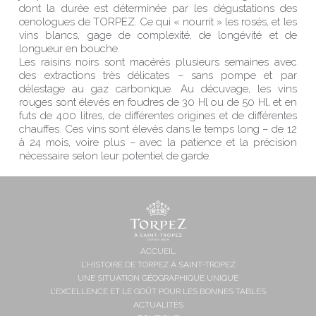
dont la durée est déterminée par les dégustations des
œnologues de TORPEZ. Ce qui « nourrit » les rosés, et les
vins blancs, gage de complexité, de longévité et de
longueur en bouche.
Les raisins noirs sont macérés plusieurs semaines avec
des extractions très délicates – sans pompe et par
délestage au gaz carbonique. Au décuvage, les vins
rouges sont élevés en foudres de 30 Hl ou de 50 Hl, et en
futs de 400 litres, de différentes origines et de différentes
chauffes. Ces vins sont élevés dans le temps long – de 12
à 24 mois, voire plus – avec la patience et la précision
nécessaire selon leur potentiel de garde.
ACCUEIL
L’HISTOIRE DE TORPEZ À SAINT-TROPEZ
UNE SITUATION GÉOGRAPHIQUE UNIQUE
L’EXCELLENCE ET LE GOÛT POUR LES BONNES TABLES
ACTUALITÉS