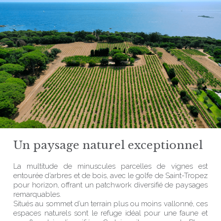
Un paysage naturel exceptionnel
La multitude de minuscules parcelles de vignes est
entourée d’arbres et de bois, avec le golfe de Saint-Tropez
pour horizon, offrant un patchwork diversifié de paysages
remarquables.
Situés au sommet d’un terrain plus ou moins vallonné, ces
espaces naturels sont le refuge idéal pour une faune et