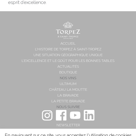
esprit d’excellence.
ACCUEIL
L’HISTOIRE DE TORPEZ À SAINT-TROPEZ
UNE SITUATION GÉOGRAPHIQUE UNIQUE
L’EXCELLENCE ET LE GOÛT POUR LES BONNES TABLES
ACTUALITÉS
BOUTIQUE
NOS VINS
ULTIMUM
CHÂTEAU LA MOUTTE
LA BRAVADE
LA PETITE BRAVADE
NOUS SUIVRE
NEWSLETTER
ACCÈS & CONTACT
En naviguant sur ce site, vous acceptez l'utilisation de cookies