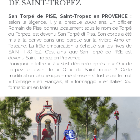
DE SAINT-TROPEZ
San Torpé de PISE, Saint-Tropez en PROVENCE :
selon la légende, il y a presque 2000 ans, un officier
Romain de Pise, connu localement sous le nom de Torpé
ou Torpez, est devenu San Torpé di Pisa. Son corps a été
mis à la dérive dans une barque sur la rivière Arno en
Toscane. La frêle embarcation a échoué sur les rives de
SAINT-TROPEZ. C’est ainsi que San Torpé de PISE est
devenu Saint-Tropez en Provence.
Pourquoi la lettre « R » s’est déplacée après le « O » de
Torpez et avant le « O » de Saint-Tropez ? Cette
modification phonétique – métathèse – s’illustre par le mot
« fromage » en Français, et « formaggio » en Italien (ou
formaticum en latin).