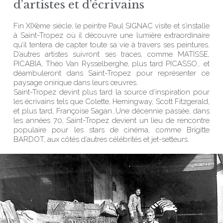
d’artistes et d’écrivains
Fin XIXème siècle, le peintre Paul SIGNAC visite et s’installe
à Saint-Tropez où il découvre une lumière extraordinaire
qu’il tentera de capter toute sa vie à travers ses peintures.
D’autres artistes suivront ses traces, comme MATISSE,
PICABIA, Théo Van Rysselberghe, plus tard PICASSO… et
déambuleront dans Saint-Tropez pour représenter ce
paysage onirique dans leurs œuvres.
Saint-Tropez devint plus tard la source d’inspiration pour
les écrivains tels que Colette, Hemingway, Scott Fitzgerald,
et plus tard, Françoise Sagan…Une décennie passée, dans
les années 70, Saint-Tropez devient un lieu de rencontre
populaire pour les stars de cinéma, comme Brigitte
BARDOT, aux côtés d’autres célébrités et jet-setteurs.