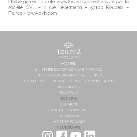
L’hébergement du site www.torpez.com est assuré par la
société OVH – 2 rue Kellermann – 59100 Roubaix –
France – www.ovh.com
ACCUEIL
L’HISTOIRE DE TORPEZ À SAINT-TROPEZ
UNE SITUATION GÉOGRAPHIQUE UNIQUE
L’EXCELLENCE ET LE GOÛT POUR LES BONNES TABLES
ACTUALITÉS
BOUTIQUE
NOS VINS
ULTIMUM
CHÂTEAU LA MOUTTE
LA BRAVADE
LA PETITE BRAVADE
NOUS SUIVRE