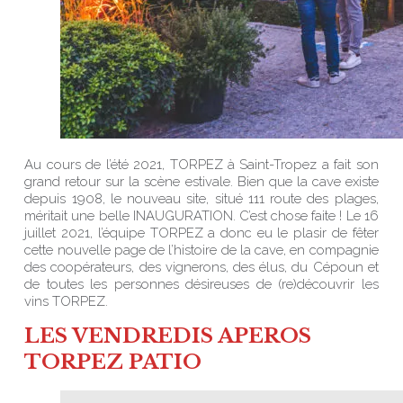
Au cours de l’été 2021, TORPEZ à Saint-Tropez a fait son
grand retour sur la scène estivale. Bien que la cave existe
depuis 1908, le nouveau site, situé 111 route des plages,
méritait une belle INAUGURATION. C’est chose faite ! Le 16
juillet 2021, l’équipe TORPEZ a donc eu le plasir de fêter
cette nouvelle page de l’histoire de la cave, en compagnie
des coopérateurs, des vignerons, des élus, du Cépoun et
de toutes les personnes désireuses de (re)découvrir les
vins TORPEZ.
LES VENDREDIS APEROS
TORPEZ PATIO