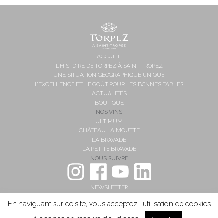
ACCUEIL
L’HISTOIRE DE TORPEZ À SAINT-TROPEZ
UNE SITUATION GÉOGRAPHIQUE UNIQUE
L’EXCELLENCE ET LE GOÛT POUR LES BONNES TABLES
ACTUALITÉS
BOUTIQUE
NOS VINS
ULTIMUM
CHÂTEAU LA MOUTTE
LA BRAVADE
LA PETITE BRAVADE
NOUS SUIVRE
NEWSLETTER
ACCÈS & CONTACT
En naviguant sur ce site, vous acceptez l'utilisation de cookies
L'ABUS D'ALCOOL EST DANGEREUX POUR LA SANTÉ, À CONSOMMER AVEC MODÉRATION