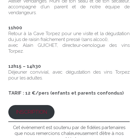
Atelier Vendanges. Muni de ton seau et de ton sécateur,
accompagné d’un parent et de notre équipe de
vendangeurs.
11h00
Retour à la Cave Torpez pour une visite et la dégustation
du jus de raisin fraîchement pressé (sans alcool),
avec Alain GUICHET, directeur-oenologue des vins
Torpez.
12h15 – 14h30
Déjeuner convivial, avec dégustation des vins Torpez
pour les adultes.
TARIF : 12 €/pers (enfants et parents confondus)
INSCRIPTION
Cet évènement est soutenu par de fidèles partenaires
que nous remercions chaleureusement d’être à nos