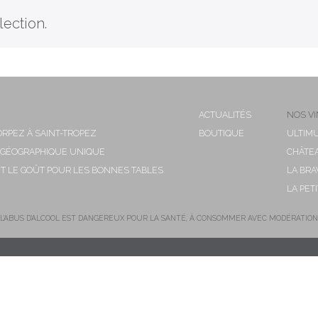
ection.
ACTUALITÉS
NOS VI
TORPEZ À SAINT-TROPEZ
BOUTIQUE
ULTIM
 GÉOGRAPHIQUE UNIQUE
CHÂTE
ET LE GOÛT POUR LES BONNES TABLES
LA BRA
LA PET
L'ABUS D'ALCOOL EST DANGEREUX POUR LA SANTÉ, À CONSOMMER AVEC MODÉRATION