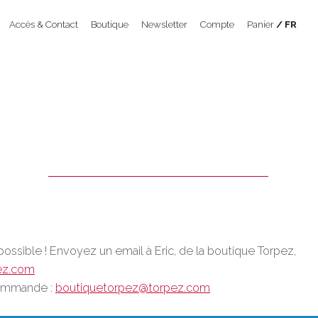
Accès & Contact
Boutique
Newsletter
Compte
Panier
FR
possible ! Envoyez un email à Eric, de la boutique Torpez,
ez.com
 commande :
boutiquetorpez@torpez.com