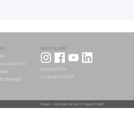
NS
NOUS SUIVRE
UM
AU LA MOUTTE
NEWSLETTER
VADE
ACCÈS & CONTACT
ITE BRAVADE
Torpez - Vignobles de Saint-Tropez © 2026