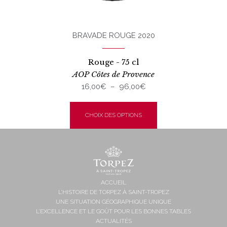
BRAVADE ROUGE 2020
Rouge - 75 cl
AOP Côtes de Provence
Plage
16,00
€
–
96,00
€
de
Ce
prix :
produit
CHOIX DES OPTIONS
16,00€
a
à
plusieurs
96,00€
variations.
Les
options
peuvent
ACCUEIL
L’HISTOIRE DE TORPEZ À SAINT-TROPEZ
être
UNE SITUATION GÉOGRAPHIQUE UNIQUE
choisies
L’EXCELLENCE ET LE GOÛT POUR LES BONNES TABLES
sur
ACTUALITÉS