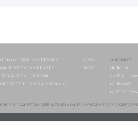
ITH LOVE FROM SAINT-TROPEZ
NEWS
OUR WINES
ROM TORPEZ & SAINT-TROPEZ
SHOP
ULTIMUM
 GEOGRAPHICAL LOCATION
CHÂTEAU LA 
TOME OF EXCELLENCE & FINE DINING
LA BRAVADE
LA PETITE BRA
L'ABUS D'ALCOOL EST DANGEREUX POUR LA SANTÉ, À CONSOMMER AVEC MODÉRATION