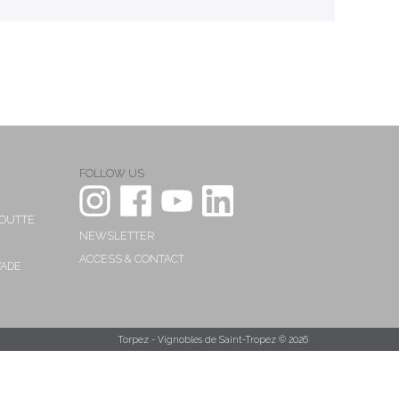
FOLLOW US
MOUTTE
NEWSLETTER
ACCESS & CONTACT
VADE
Torpez - Vignobles de Saint-Tropez © 2026