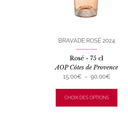
BRAVADE ROSÉ 2024
Rosé - 75 cl
AOP Côtes de Provence
Plage
15,00
€
–
90,00
€
de
Ce
prix :
pro
CHOIX DES OPTIONS
15,00
a
à
plu
90,00
vari