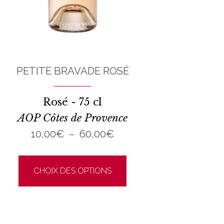
PETITE BRAVADE ROSÉ
Rosé - 75 cl
AOP Côtes de Provence
Plage
10,00
€
–
60,00
€
de
Ce
prix :
produit
CHOIX DES OPTIONS
10,00€
a
à
plusieurs
60,00€
variations.