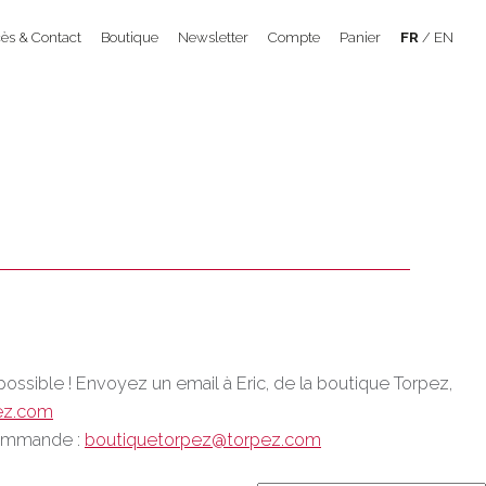
ès & Contact
Boutique
Newsletter
Compte
Panier
FR
EN
possible ! Envoyez un email à Eric, de la boutique Torpez,
ez.com
 commande :
boutiquetorpez@torpez.com