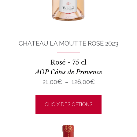
CHÂTEAU LA MOUTTE ROSÉ 2023
Rosé - 75 cl
AOP Côtes de Provence
Plage
21,00
€
–
126,00
€
de
Ce
prix :
duit
produit
CHOIX DES OPTIONS
€
21,00€
a
à
sieurs
plusieurs
€
126,00€
ations.
variations.