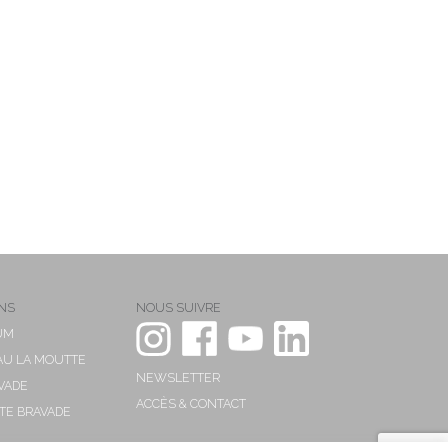
NS
NOUS SUIVRE
UM
AU LA MOUTTE
NEWSLETTER
VADE
ACCÈS & CONTACT
ITE BRAVADE